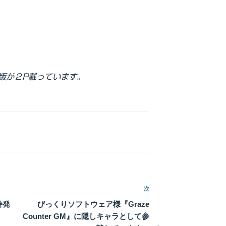
版が２P載っています。
次
次
の
巻発
びっくりソフトウェア様『Graze
投
Counter GM』に隠しキャラとして参