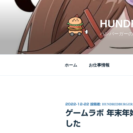
コ
ン
テ
HUND
ン
ツ
ハンバーガーの
へ
ス
キ
ッ
ホーム
お仕事情報
プ
投
2022-12-22
投稿者:
HUNDREDBURGER
稿
ゲームラボ 年末年
日:
した