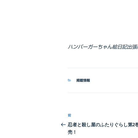
ハンバーガーちゃん絵日記出張
カ
掲載情報
テ
ゴ
リ
ー
投
前
前
稿
の
忍者と殺し屋のふたりぐらし第2
投
売！
ナ