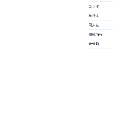
コラボ
単行本
同人誌
掲載情報
未分類