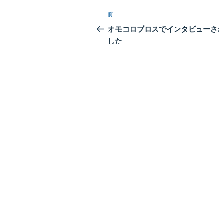
投
前
前
稿
の
オモコロブロスでインタビューさ
投
した
ナ
稿
ビ
ゲ
ー
シ
ョ
ン