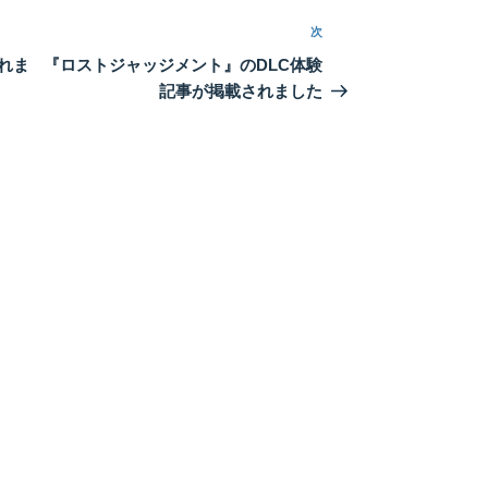
次
次
の
れま
『ロストジャッジメント』のDLC体験
投
記事が掲載されました
稿