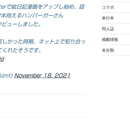
tterで絵日記漫画をアップし始め、話
コラボ
2本抱えるハンバーガーさん
単行本
タビューしました。
同人誌
掲載情報
苦しかった時期、ネット上で知り合っ
てくれたそうです。
未分類
9d
jmt)
November 18, 2021