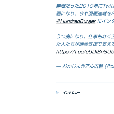
無職だった2019年にTwi
題になり、今や漫画連載を
@HundredBurger
にイン
うつ病になり、仕事もなく
た人たちが課金支援で支え
https://t.co/q9DIBn8U
— おかじま@アル広報 (@ok
カ
インタビュー
テ
ゴ
リ
ー