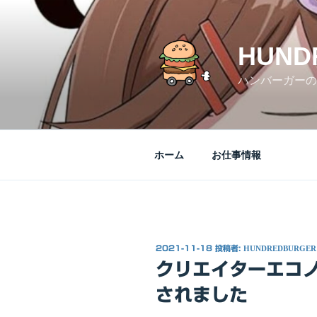
コ
ン
テ
HUND
ン
ツ
ハンバーガーの
へ
ス
キ
ッ
ホーム
お仕事情報
プ
投
2021-11-18
投稿者:
HUNDREDBURGER
稿
クリエイターエコ
日:
されました